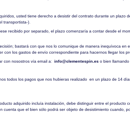
quiridos, usted tiene derecho a desistir del contrato durante un plazo d
 transportista-).
biese recibido por separado, el plazo comenzaría a contar desde el mom
 decisión; bastará con que nos lo comunique de manera inequívoca en e
er con los gastos de envío correspondiente para hacernos llegar los pr
ar con nosostros
vía email a:
info@clementespin.es
o bien llamando 
amos todos los pagos que nos hubieras realizado en un plazo de 14 dí
ducto adquirido incluía instalación, debe distinguir entre el producto c
en cuenta que el bien sólo podrá ser objeto de desistimiento cuando, p