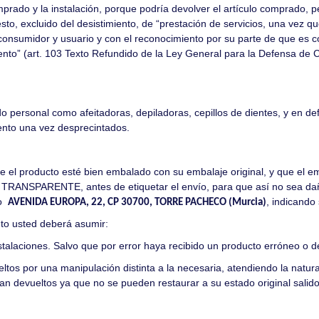
mprado y la instalación, porque podría devolver el artículo comprado, pe
esto, excluido del desistimiento, de “prestación de servicios, una vez 
onsumidor y usuario y con el reconocimiento por su parte de que es c
ento” (art. 103 Texto Refundido de la Ley General para la Defensa de
o personal como afeitadoras, depiladoras, cepillos de dientes, y en def
iento una vez desprecintados.
e el producto esté bien embalado con su embalaje original, y que el em
ARENTE, antes de etiquetar el envío, para que así no sea dañado 
to
, indicando
AVENIDA EUROPA, 22, CP 30700, TORRE PACHECO (Murcia)
nto usted deberá asumir:
stalaciones. Salvo que por error haya recibido un producto erróneo o 
tos por una manipulación distinta a la necesaria, atendiendo la natura
ean devueltos ya que no se pueden restaurar a su estado original salido