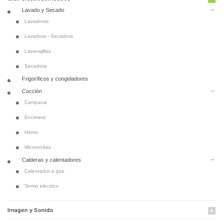
Lavado y Secado
remove
Lavadoras
Lavadora - Secadora
Lavavajillas
Secadora
Frigoríficos y congeladores
Cocción
remove
Campana
Encimera
Horno
Microondas
Calderas y calentadores
remove
Calentador a gas
Termo eléctrico
Imagen y Sonido
add