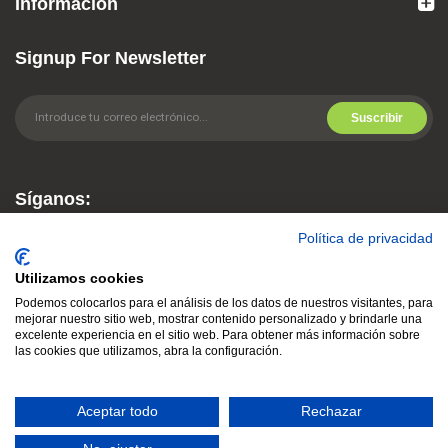
Información
Signup For Newsletter
Suscribir
Síganos:
Política de privacidad
Utilizamos cookies
Podemos colocarlos para el análisis de los datos de nuestros visitantes, para
mejorar nuestro sitio web, mostrar contenido personalizado y brindarle una
excelente experiencia en el sitio web. Para obtener más información sobre
las cookies que utilizamos, abra la configuración.
© 2021
CLEMENTESPIN
. Reservados todos los derechos
Aceptar todo
Rechazar