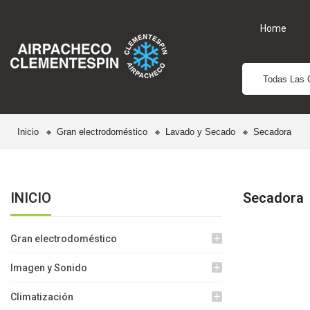
Home
Todas Las 
Inicio
Gran electrodoméstico
Lavado y Secado
Secadora
INICIO
Secadora
Gran electrodoméstico
add
Imagen y Sonido
add
Climatización
add