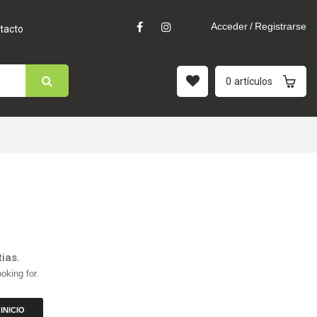
Acceder
/
Registrarse
tacto
0
artículos
ias.
oking for.
INICIO