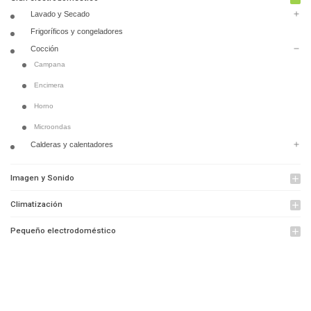
Lavado y Secado
add
Frigoríficos y congeladores
Cocción
remove
Campana
Encimera
Horno
Microondas
Calderas y calentadores
add
Imagen y Sonido
add
Climatización
add
Pequeño electrodoméstico
add