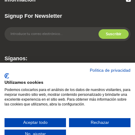
Signup For Newsletter
Suscribir
Síganos:
Política de privacidad
Utilizamos cookies
Podemos colocarlos para el análisis de los datos de nuestros visitantes, para
mejorar nuestro sitio web, mostrar contenido personalizado y brindarle una
excelente experiencia en el sitio web. Para obtener más información sobre
las cookies que utilizamos, abra la configuración.
© 2021
CLEMENTESPIN
. Reservados todos los derechos
Aceptar todo
Rechazar
No, ajustar